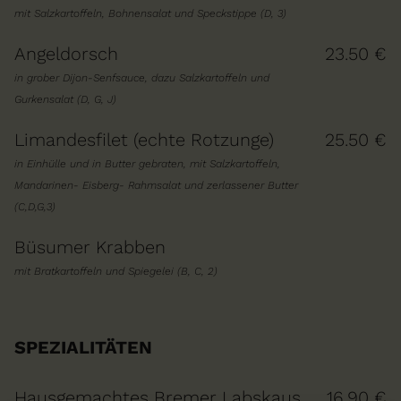
mit Salzkartoffeln, Bohnensalat und Speckstippe (D, 3)
Angeldorsch
23.50 €
in grober Dijon-Senfsauce, dazu Salzkartoffeln und
Gurkensalat (D, G, J)
Limandesfilet (echte Rotzunge)
25.50 €
in Einhülle und in Butter gebraten, mit Salzkartoffeln,
Mandarinen- Eisberg- Rahmsalat und zerlassener Butter
(C,D,G,3)
Büsumer Krabben
mit Bratkartoffeln und Spiegelei (B, C, 2)
SPEZIALITÄTEN
Hausgemachtes Bremer Labskaus
16.90 €