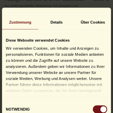
aus selbst gepökelter Rinderbrust, mit Spiegelei und
Gewürzgurke, wahlweise mit Rollmops +3,20€ und mit Matjes
+4,00€
Zustimmung
Details
Über Cookies
Geschnetzeltes Schweinefilet
23.00 €
»Madagaskar«
Diese Webseite verwendet Cookies
mit Rösti und Salatteller (G)
Wir verwenden Cookies, um Inhalte und Anzeigen zu
3 Schweinemedaillons
23.50 €
personalisieren, Funktionen für soziale Medien anbieten
zu können und die Zugriffe auf unsere Website zu
mit frischen Rahmchampignons & Bratkartoffeln (G)
analysieren. Außerdem geben wir Informationen zu Ihrer
Spezialtopf »Kaiser Friedrich«
24.50 €
Verwendung unserer Website an unsere Partner für
soziale Medien, Werbung und Analysen weiter. Unsere
3 kleine Schweinefilets auf Bratkartoffeln, gemischtes
Partner führen diese Informationen möglicherweise mit
Gemüse, Sauce Hollandaise, Kräuterbutter und Spiegelei (C,
weiteren Daten zusammen, die Sie ihnen bereitgestellt
G)
haben oder die sie im Rahmen Ihrer Nutzung der Dienste
Original Wiener Kalbsschnitzel
29.50 €
gesammelt haben.
Einwilligungsauswahl
aus feinster Kalbsoberschale, handgeklopft, mit Preiselbeeren
NOTWENDIG