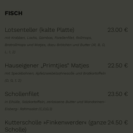
FISCH
Lotsenteller (kalte Platte)
23.00 €
mit Krabben, Lachs, Gambas, Forellenfilet, Rollmops,
Bratrollmops und Matjes, dazu Brötchen und Butter (A1, B, D,
L, 1, 2)
Hauseigener „Primtjies“ Matjes
22.50 €
mit Speckbohnen, Apfelzwiebelsahnesoße und Bratkartoffeln
(D, G, 1, 2)
Schollenfilet
23.50 €
in Eihülle, Salzkartoffeln, zerlassene Butter und Mandarinen-
Eisberg- Rahmsalat (C,D,G,3)
Kutterscholle »Finkenwerder« (ganze
24.50 €
Scholle)