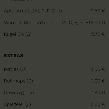
Apfelstrudel (A1, C, F, G, J)
9.50 €
Warmes Schokoküchlein (A, C, F, G, H)
8.50 €
Kugel Eis (G)
2.70 €
EXTRAS
Matjes (D)
4.00 €
Rollmops (D)
3.20 €
Gewürzgurke
1.80 €
Spiegelei (C)
2.50 €