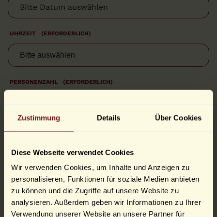
T
P
u
n
k
UHRZEIT
(ERFORDERLICH)
t
M
M
P
u
n
PERSONENZAHL
(ERFORDERLICH)
k
t
J
J
Zustimmung
Details
Über Cookies
J
J
TELEFON FÜR EVENTUELLE RÜCKFRAGEN
(ERFORDERLICH)
Diese Webseite verwendet Cookies
Wir verwenden Cookies, um Inhalte und Anzeigen zu
personalisieren, Funktionen für soziale Medien anbieten
NACHRICHT ODER SPEZIELLE WÜNSCHE (OPTIONAL)
zu können und die Zugriffe auf unsere Website zu
analysieren. Außerdem geben wir Informationen zu Ihrer
Verwendung unserer Website an unsere Partner für